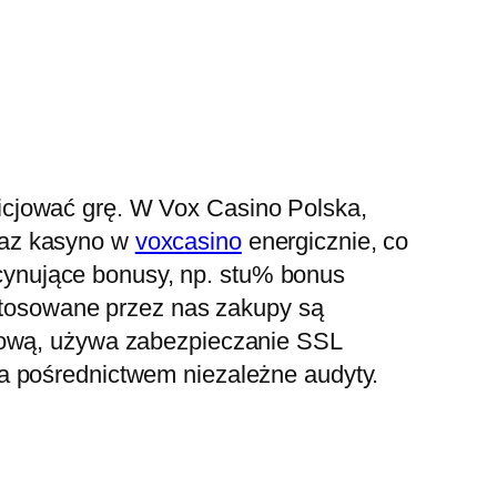
ainicjować grę. W Vox Casino Polska,
raz kasyno w
voxcasino
energicznie, co
ynujące bonusy, np.
stu% bonus
 stosowane przez nas zakupy są
rdową, używa zabezpieczanie SSL
a pośrednictwem niezależne audyty.