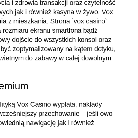
ia i zdrowia transakcji oraz czytelność
owych jak i również kasyna w żywo. Vox
a z mieszkania. Strona `vox casino`
 rozmiaru ekranu smartfona bądź
towy dojście do wszystkich konsol oraz
ę być zoptymalizowany na kątem dotyku,
` świetnym do zabawy w całej dowolnym
premium
ityką Vox Casino wypłata, nakłady
 wcześniejszy przechowanie – jeśli owo
wiednią nawigację jak i również