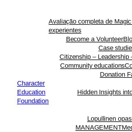
Skip
to
Avaliação completa de Magic
content
experientes
Become a Volunteer
Bl
Case studi
Citizenship – Leadership
Community educations
Co
Donation F
Character
Education
Hidden Insights int
Foundation
Lopullinen opas
MANAGEMENT
Med