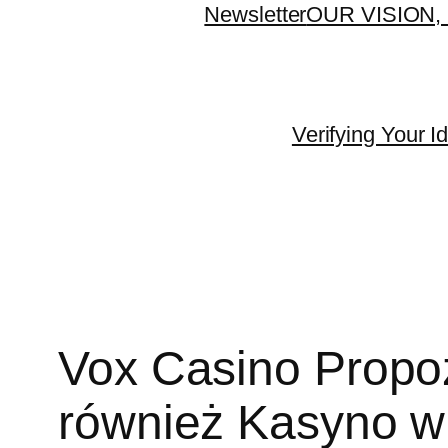
Newsletter
OUR VISION,
Verifying Your I
Vox Casino Propo
również Kasyno w